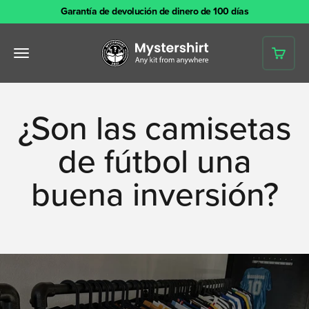
saltar al contenido
Garantía de devolución de dinero de 100 días
Mystershirt
Abrir menú de navegación
Carrit
¿Son las camisetas
de fútbol una
buena inversión?