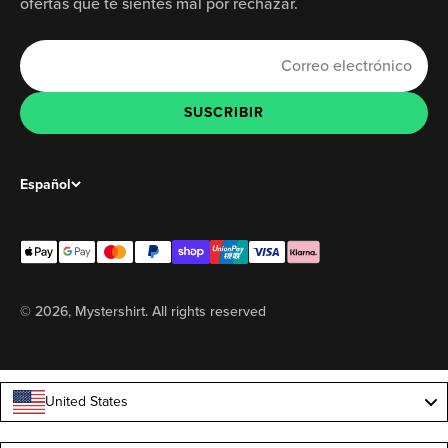
ofertas que te sientes mal por rechazar.
Correo electrónico
SUSCRIBIR
SUSCRIBIR
Español
© 2026, Mystershirt. All rights reserved
United States